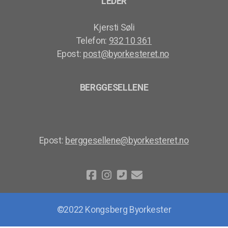
LEDER
Kjersti Søli
Telefon:
932 10 361
Epost:
post@byorkesteret.no
BERGGESELLENE
Epost:
berggesellene@byorkesteret.no
©2022 Kongsberg Byorkester