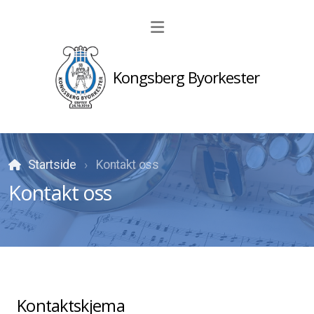
Kongsberg Byorkester
Historikk
Berggesellene
Startside
Kontakt oss
Kontakt oss
Dirigent
Sponsorer
Kontaktskjema