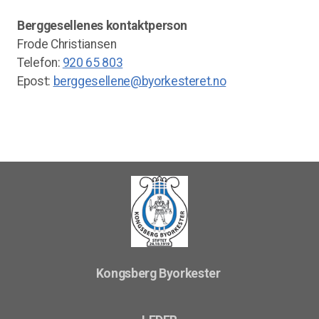
Berggesellenes kontaktperson
Frode Christiansen
Telefon:
920 65 803
Epost:
berggesellene@byorkesteret.no
Kongsberg Byorkester